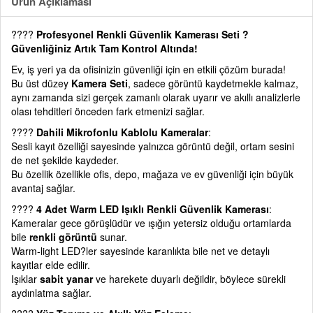
Ürün Açıklaması
????
Profesyonel Renkli Güvenlik Kamerası Seti ?
Güvenliğiniz Artık Tam Kontrol Altında!
Ev, iş yeri ya da ofisinizin güvenliği için en etkili çözüm burada!
Bu üst düzey
Kamera Seti
, sadece görüntü kaydetmekle kalmaz,
aynı zamanda sizi gerçek zamanlı olarak uyarır ve akıllı analizlerle
olası tehditleri önceden fark etmenizi sağlar.
????
Dahili Mikrofonlu Kablolu Kameralar
:
Sesli kayıt özelliği sayesinde yalnızca görüntü değil, ortam sesini
de net şekilde kaydeder.
Bu özellik özellikle ofis, depo, mağaza ve ev güvenliği için büyük
avantaj sağlar.
????
4 Adet Warm LED Işıklı Renkli Güvenlik Kamerası
:
Kameralar gece görüşlüdür ve ışığın yetersiz olduğu ortamlarda
bile
renkli görüntü
sunar.
Warm-light LED?ler sayesinde karanlıkta bile net ve detaylı
kayıtlar elde edilir.
Işıklar
sabit yanar
ve harekete duyarlı değildir, böylece sürekli
aydınlatma sağlar.