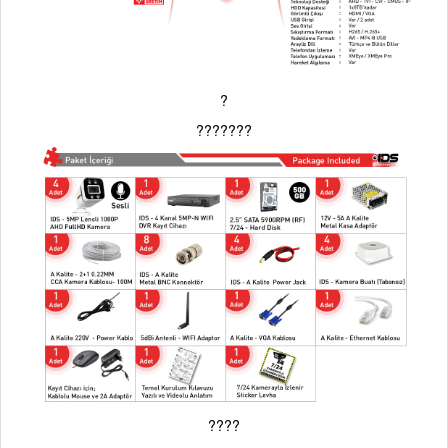
?
???????
????