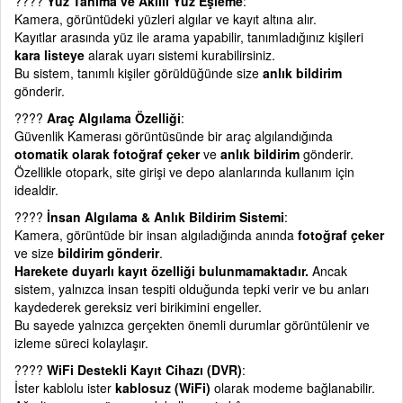
????
Yüz Tanıma ve Akıllı Yüz Eşleme
:
Kamera, görüntüdeki yüzleri algılar ve kayıt altına alır.
Kayıtlar arasında yüz ile arama yapabilir, tanımladığınız kişileri
kara listeye
alarak uyarı sistemi kurabilirsiniz.
Bu sistem, tanımlı kişiler görüldüğünde size
anlık bildirim
gönderir.
????
Araç Algılama Özelliği
:
Güvenlik Kamerası görüntüsünde bir araç algılandığında
otomatik olarak fotoğraf çeker
ve
anlık bildirim
gönderir.
Özellikle otopark, site girişi ve depo alanlarında kullanım için
idealdir.
????
İnsan Algılama & Anlık Bildirim Sistemi
:
Kamera, görüntüde bir insan algıladığında anında
fotoğraf çeker
ve size
bildirim gönderir
.
Harekete duyarlı kayıt özelliği bulunmamaktadır.
Ancak
sistem, yalnızca insan tespiti olduğunda tepki verir ve bu anları
kaydederek gereksiz veri birikimini engeller.
Bu sayede yalnızca gerçekten önemli durumlar görüntülenir ve
izleme süreci kolaylaşır.
????
WiFi Destekli Kayıt Cihazı (DVR)
:
İster kablolu ister
kablosuz (WiFi)
olarak modeme bağlanabilir.