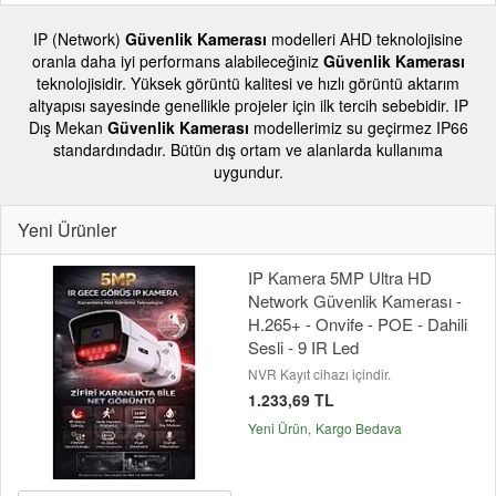
IP (Network)
Güvenlik Kamerası
modelleri AHD teknolojisine
oranla daha iyi performans alabileceğiniz
Güvenlik Kamerası
teknolojisidir. Yüksek görüntü kalitesi ve hızlı görüntü aktarım
altyapısı sayesinde genellikle projeler için ilk tercih sebebidir. IP
Dış Mekan
Güvenlik Kamerası
modellerimiz su geçirmez IP66
standardındadır. Bütün dış ortam ve alanlarda kullanıma
uygundur.
Yeni Ürünler
IP Kamera 5MP Ultra HD
Network Güvenlik Kamerası -
H.265+ - Onvife - POE - Dahili
Sesli - 9 IR Led
NVR Kayıt cihazı içindir.
1.233,69 TL
Yeni Ürün
Kargo Bedava