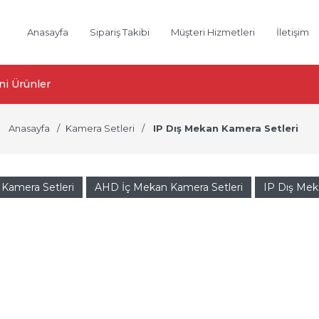
Anasayfa
Sipariş Takibi
Müşteri Hizmetleri
İletişim
ni Ürünler
Anasayfa
Kamera Setleri
IP Dış Mekan Kamera Setleri
Kamera Setleri
AHD İç Mekan Kamera Setleri
IP Dış Mek