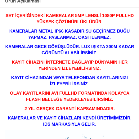
Ürün Açıklaması
SET İÇERİĞİNDEKİ KAMERALAR 5MP LENSLİ 1080P FULLHD
YÜKSEK ÇÖZÜNÜRLÜKLÜDÜR.
KAMERALAR METAL IP66 KASADIR SU GEÇİRMEZ BUĞU
YAPMAZ. PASLANMAZ. OKSİTLENMEZ.
KAMERALAR GECE GÖRÜŞLÜDÜR. LUX IŞIKTA 200M KADAR
GÖRÜNTÜ ALABİLİRSİNİZ.
KAYIT CİHAZINI İNTERNETE BAĞLAYIP DÜNYANIN HER
YERİNDEN İZLEYEBİLİRSİNİZ.
KAYIT CİHAZINDAN VEYA TELEFONDAN KAYITLARINIZI
İZLEYEBİLİRSİNİZ.
OLAY KAYITLARINI AVI FULLHD FORMATINDA KOLAYCA
FLASH BELLEĞE YEDEKLEYEBİLİRSİNİZ.
2 YIL GERÇEK GARANTİ KAPSAMINDADIR.
KAMERALAR VE KAYIT CİHAZLARI KENDİ ÜRETİMİMİZDİR.
IDS MARKASIYLA GELİR.