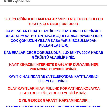
Ürün Açıklaması
SET İÇERİĞİNDEKİ KAMERALAR 5MP LENSLİ 1080P FULLHD
YÜKSEK ÇÖZÜNÜRLÜKLÜDÜR.
KAMERALAR ITHAL PLASTİK IP66 KASADIR SU GEÇİRMEZ
BUĞU YAPMAZ. BÜTÜN HAVA KOŞULLARINA DAYANIKLIDIR.
ÇOK ÇOK UZUN YILLAR KASA YAPISI BOZULMADAN
KULLANILABİLİR.
KAMERALAR GECE GÖRÜŞLÜDÜR. LUX IŞIKTA 200M KADAR
GÖRÜNTÜ ALABİLİRSİNİZ.
KAYIT CİHAZINI İNTERNETE BAĞLAYIP DÜNYANIN HER
YERİNDEN İZLEYEBİLİRSİNİZ.
KAYIT CİHAZINDAN VEYA TELEFONDAN KAYITLARINIZI
İZLEYEBİLİRSİNİZ.
OLAY KAYITLARINI AVI FULLHD FORMATINDA KOLAYCA
FLASH BELLEĞE YEDEKLEYEBİLİRSİNİZ.
2 YIL GERÇEK GARANTİ KAPSAMINDADIR.