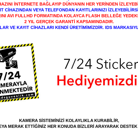
HAZINI İNTERNETE BAĞLAYIP DÜNYANIN HER YERİNDEN İZLEYEBİ
IT CİHAZINDAN VEYA TELEFONDAN KAYITLARINIZI İZLEYEBİLİRSİ
INI AVI FULLHD FORMATINDA KOLAYCA FLASH BELLEĞE YEDEKL
2 YIL GERÇEK GARANTİ KAPSAMINDADIR.
AR VE KAYIT CİHAZLARI KENDİ ÜRETİMİMİZDİR. IDS MARKASIYL
KAMERA SİSTEMİNİZİ KOLAYLIKLA KURABİLİR,
VEYA MERAK ETTİĞİNİZ HER KONUDA BİZLERİ ARAYARAK DESTEK 