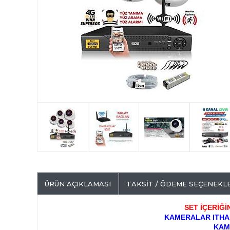
ÜRÜN AÇIKLAMASI
TAKSIT / ÖDEME SEÇENEKL
SET İÇERİĞ
KAMERALAR ITHAL
K
AM