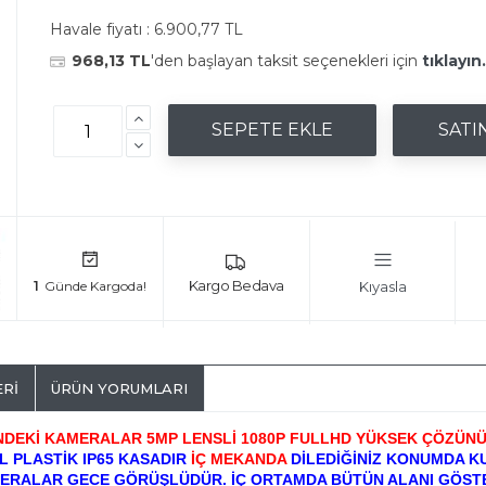
Havale fiyatı :
6.900,77 TL
968,13 TL
'den başlayan taksit seçenekleri için
tıklayın.
Kıyasla
1
ERI
ÜRÜN YORUMLARI
İNDEKİ KAMERALAR 5MP LENSLİ 1080P FULLHD YÜKSEK ÇÖZÜN
 PLASTİK IP65 KASADIR
İÇ MEKANDA
DİLEDİĞİNİZ KONUMDA KU
ERALAR GECE GÖRÜŞLÜDÜR. İÇ ORTAMDA BÜTÜN ALANI GÖSTE