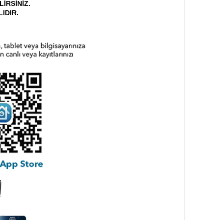
İRSİNİZ.
LIDIR.