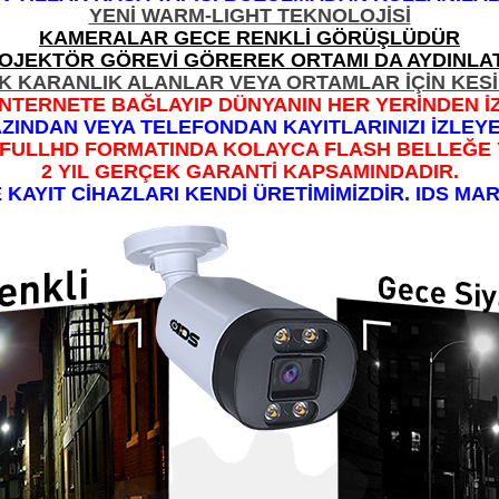
YENİ WARM-LIGHT TEKNOLOJİSİ
KAMERALAR GECE RENKLİ GÖRÜŞLÜDÜR
OJEKTÖR GÖREVİ GÖREREK ORTAMI DA AYDINLAT
K KARANLIK ALANLAR VEYA ORTAMLAR İÇİN KES
 İNTERNETE BAĞLAYIP DÜNYANIN HER YERİNDEN İZ
AZINDAN VEYA TELEFONDAN KAYITLARINIZI İZLEYEB
I FULLHD FORMATINDA KOLAYCA FLASH BELLEĞE 
2 YIL GERÇEK GARANTİ KAPSAMINDADIR.
KAYIT CİHAZLARI KENDİ ÜRETİMİMİZDİR. IDS MAR