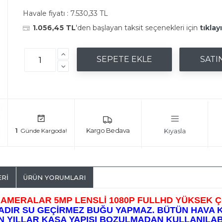
Havale fiyatı :
7.530,33 TL
1.056,45 TL
'den başlayan taksit seçenekleri için
tıklay
Kıyasla
1
ERI
ÜRÜN YORUMLARI
 KAMERALAR 5MP LENSLİ 1080P FULLHD YÜKSEK
ADIR SU GEÇİRMEZ BUĞU YAPMAZ. BÜTÜN HAVA 
N YILLAR KASA YAPISI BOZULMADAN KULLANILABİ