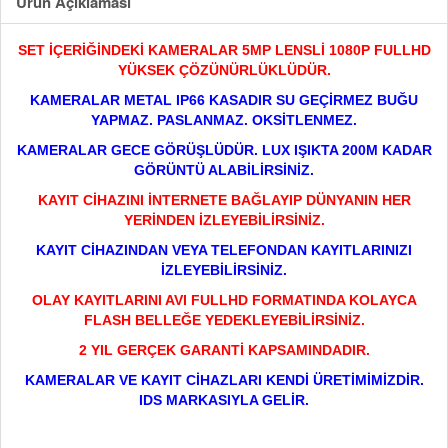
Ürün Açıklaması
SET İÇERİĞİNDEKİ KAMERALAR 5MP LENSLİ 1080P FULLHD
YÜKSEK ÇÖZÜNÜRLÜKLÜDÜR.
KAMERALAR METAL IP66 KASADIR SU GEÇİRMEZ BUĞU
YAPMAZ. PASLANMAZ. OKSİTLENMEZ.
KAMERALAR GECE GÖRÜŞLÜDÜR. LUX IŞIKTA 200M KADAR
GÖRÜNTÜ ALABİLİRSİNİZ.
KAYIT CİHAZINI İNTERNETE BAĞLAYIP DÜNYANIN HER
YERİNDEN İZLEYEBİLİRSİNİZ.
KAYIT CİHAZINDAN VEYA TELEFONDAN KAYITLARINIZI
İZLEYEBİLİRSİNİZ.
OLAY KAYITLARINI AVI FULLHD FORMATINDA KOLAYCA
FLASH BELLEĞE YEDEKLEYEBİLİRSİNİZ.
2 YIL GERÇEK GARANTİ KAPSAMINDADIR.
KAMERALAR VE KAYIT CİHAZLARI KENDİ ÜRETİMİMİZDİR.
IDS MARKASIYLA GELİR.