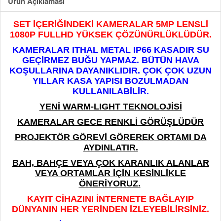
Ürün Açıklaması
SET İÇERİĞİNDEKİ KAMERALAR 5MP LENSLİ
1080P FULLHD YÜKSEK ÇÖZÜNÜRLÜKLÜDÜR.
KAMERALAR ITHAL METAL IP66 KASADIR SU
GEÇİRMEZ BUĞU YAPMAZ. BÜTÜN HAVA
KOŞULLARINA DAYANIKLIDIR. ÇOK ÇOK UZUN
YILLAR KASA YAPISI BOZULMADAN
KULLANILABİLİR.
YENİ WARM-LIGHT TEKNOLOJİSİ
KAMERALAR GECE RENKLİ GÖRÜŞLÜDÜR
PROJEKTÖR GÖREVİ GÖREREK ORTAMI DA
AYDINLATIR.
BAH, BAHÇE VEYA ÇOK KARANLIK ALANLAR
VEYA ORTAMLAR İÇİN KESİNLİKLE
ÖNERİYORUZ.
KAYIT CİHAZINI İNTERNETE BAĞLAYIP
DÜNYANIN HER YERİNDEN İZLEYEBİLİRSİNİZ.