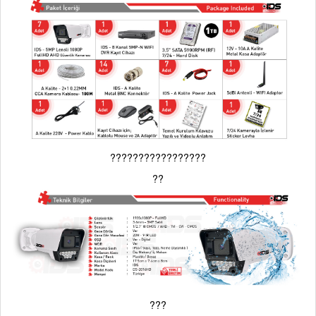
?????????????????
??
???