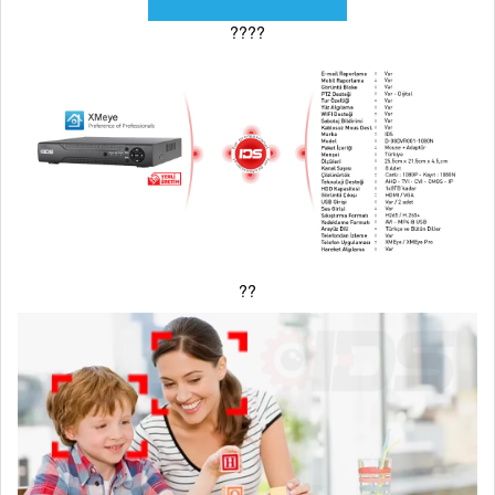
????
??