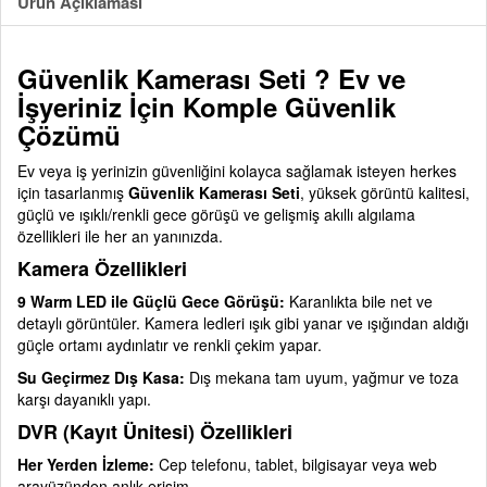
Ürün Açıklaması
Güvenlik Kamerası Seti ? Ev ve
İşyeriniz İçin Komple Güvenlik
Çözümü
Ev veya iş yerinizin güvenliğini kolayca sağlamak isteyen herkes
için tasarlanmış
Güvenlik Kamerası Seti
, yüksek görüntü kalitesi,
güçlü ve ışıklı/renkli gece görüşü ve gelişmiş akıllı algılama
özellikleri ile her an yanınızda.
Kamera Özellikleri
9 Warm LED ile Güçlü Gece Görüşü:
Karanlıkta bile net ve
detaylı görüntüler. Kamera ledleri ışık gibi yanar ve ışığından aldığı
güçle ortamı aydınlatır ve renkli çekim yapar.
Su Geçirmez Dış Kasa:
Dış mekana tam uyum, yağmur ve toza
karşı dayanıklı yapı.
DVR (Kayıt Ünitesi) Özellikleri
Her Yerden İzleme:
Cep telefonu, tablet, bilgisayar veya web
arayüzünden anlık erişim.