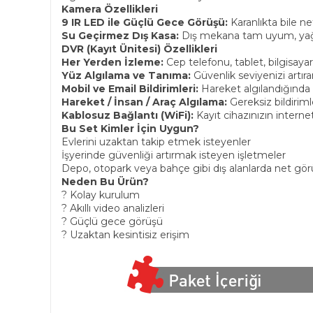
Kamera Özellikleri
9 IR LED ile Güçlü Gece Görüşü:
Karanlıkta bile ne
Su Geçirmez Dış Kasa:
Dış mekana tam uyum, yağmu
DVR (Kayıt Ünitesi) Özellikleri
Her Yerden İzleme:
Cep telefonu, tablet, bilgisay
Yüz Algılama ve Tanıma:
Güvenlik seviyenizi artıran 
Mobil ve Email Bildirimleri:
Hareket algılandığında a
Hareket / İnsan / Araç Algılama:
Gereksiz bildiriml
Kablosuz Bağlantı (WiFi):
Kayıt cihazınızın interne
Bu Set Kimler İçin Uygun?
Evlerini uzaktan takip etmek isteyenler
İşyerinde güvenliği artırmak isteyen işletmeler
Depo, otopark veya bahçe gibi dış alanlarda net görü
Neden Bu Ürün?
? Kolay kurulum
? Akıllı video analizleri
? Güçlü gece görüşü
? Uzaktan kesintisiz erişim