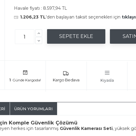
Havale fiyatı :
8.597,94 TL
1.206,23 TL
'den başlayan taksit seçenekleri için
tıklayı
Kıyasla
1
ERI
ÜRÜN YORUMLARI
z İçin Komple Güvenlik Çözümü
teyen herkes için tasarlanmış
Güvenlik Kamerası Seti
, yüksek gö