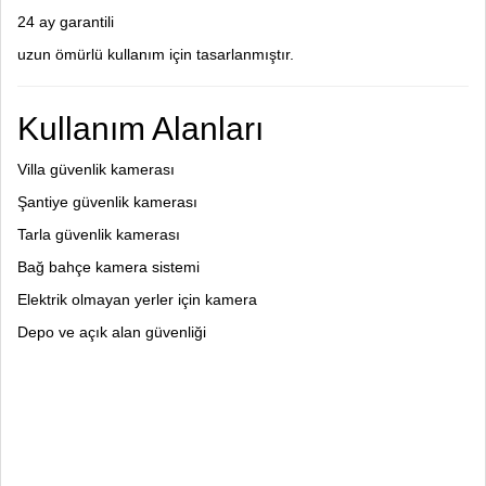
24 ay garantili
uzun ömürlü kullanım için tasarlanmıştır.
Kullanım Alanları
Villa güvenlik kamerası
Şantiye güvenlik kamerası
Tarla güvenlik kamerası
Bağ bahçe kamera sistemi
Elektrik olmayan yerler için kamera
Depo ve açık alan güvenliği
güvenlik kamerası, güneş enerjili kamera, solar kamera, 4g kamera, sim kartlı kamera,
kablosuz güvenlik kamerası, dış mekan kamera, gece görüşlü kamera, tarla güvenlik
kamerası, şantiye kamerası, villa kamera sistemi, solar güvenlik kamerası, bataryalı
kamera, ai güvenlik kamerası