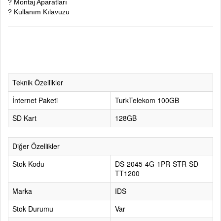
? Montaj Aparatları
? Kullanım Kılavuzu
Solar kamera, sim kartlı kamera, 4G güvenlik kamerası, tarla kamerası, bağ bahçe
kamerası, solar güvenlik kamerası, starlight gece görüş kamerası, 20MP güvenlik
kamerası, 4 kameralı güvenlik sistemi, solar ip kamera.
Teknik Özellikler
İnternet Paketi
TurkTelekom 100GB
SD Kart
128GB
Diğer Özellikler
Stok Kodu
DS-2045-4G-1PR-STR-SD-
TT1200
Marka
IDS
Stok Durumu
Var