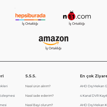
ri
S.S.S.
En çok Ziyare
kleri
Nasıl ürün alırım?
AHD Dış Mekan Gü
Sözleşmesi
Nasıl iade ederim?
4 Kanal DVR Kayıt
şmesi
Nasıl Bayi olurum?
AHD Dış Mekan K