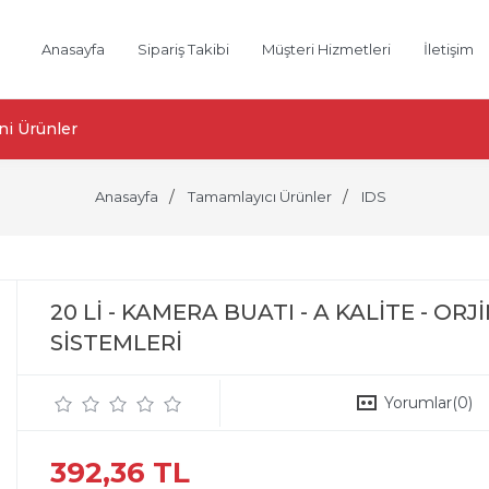
Anasayfa
Sipariş Takibi
Müşteri Hizmetleri
İletişim
ni Ürünler
Anasayfa
Tamamlayıcı Ürünler
IDS
20 Lİ - KAMERA BUATI - A KALİTE - O
SİSTEMLERİ
Yorumlar
(0)
392,36 TL