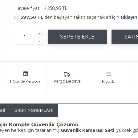
Havale fiyatı :
4.258,95 TL
597,50 TL
'den başlayan taksit seçenekleri için
tıklayın
Kıyasla
1
ERI
ÜRÜN YORUMLARI
z İçin Komple Güvenlik Çözümü
teyen herkes için tasarlanmış
Güvenlik Kamerası Seti
, yüksek gö