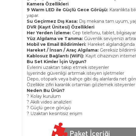
Kamera Özellikleri
9 Warm LED ile Güçlü Gece Görüşü:
Karanlıkta bil
yapar.
Su Geçirmez Dış Kasa:
Dış mekana tam uyum, yağmu
DVR (Kayıt Ünitesi) Özellikleri
Her Yerden İzleme:
Cep telefonu, tablet, bilgisay
Yüz Algılama ve Tanıma:
Güvenlik seviyenizi artıran 
Mobil ve Email Bildirimleri:
Hareket algılandığında a
Hareket / İnsan / Araç Algılama:
Gereksiz bildiriml
Kablosuz Bağlantı (WiFi):
Kayıt cihazınızın interne
Bu Set Kimler İçin Uygun?
Evlerini uzaktan takip etmek isteyenler
İşyerinde güvenliği artırmak isteyen işletmeler
Depo, otopark veya bahçe gibi dış alanlarda net görü
Özellikle zifiri karanlık ortamları gözlemek isteyenler i
Neden Bu Ürün?
? Kolay kurulum
? Akıllı video analizleri
? Güçlü gece görüşü
? Uzaktan kesintisiz erişim