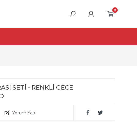
0
SI SETİ - RENKLİ GECE
DD
Yorum Yap