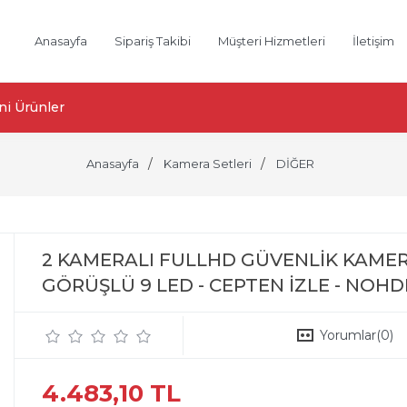
Anasayfa
Sipariş Takibi
Müşteri Hizmetleri
İletişim
ni Ürünler
Anasayfa
Kamera Setleri
DİĞER
2 KAMERALI FULLHD GÜVENLİK KAMERA
GÖRÜŞLÜ 9 LED - CEPTEN İZLE - NOH
Yorumlar
(0)
4.483,10 TL