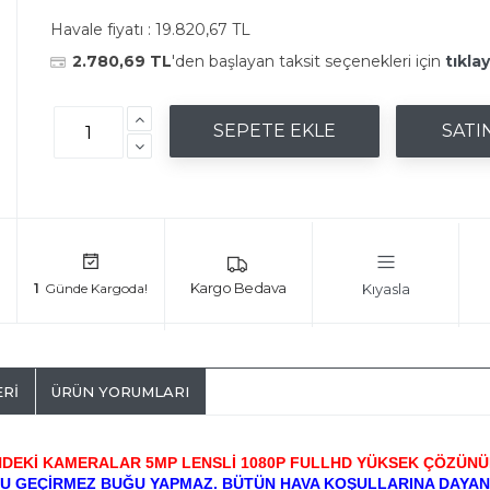
Havale fiyatı :
19.820,67 TL
2.780,69 TL
'den başlayan taksit seçenekleri için
tıklay
Kıyasla
1
ERI
ÜRÜN YORUMLARI
İNDEKİ KAMERALAR 5MP LENSLİ 1080P FULLHD YÜKSEK ÇÖZÜN
SU GEÇİRMEZ BUĞU YAPMAZ. BÜTÜN HAVA KOŞULLARINA DAYANIK