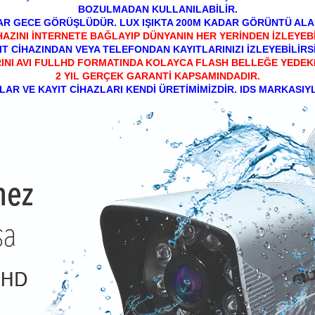
BOZULMADAN KULLANILABİLİR.
R GECE GÖRÜŞLÜDÜR. LUX IŞIKTA 200M KADAR GÖRÜNTÜ ALABİ
HAZINI İNTERNETE BAĞLAYIP DÜNYANIN HER YERİNDEN İZLEYEBİ
IT CİHAZINDAN VEYA TELEFONDAN KAYITLARINIZI İZLEYEBİLİRSİ
INI AVI FULLHD FORMATINDA KOLAYCA FLASH BELLEĞE YEDEKL
2 YIL GERÇEK GARANTİ KAPSAMINDADIR.
AR VE KAYIT CİHAZLARI KENDİ ÜRETİMİMİZDİR. IDS MARKASIYL