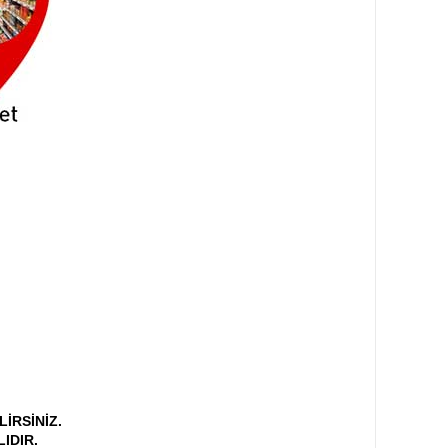
İRSİNİZ.
LIDIR.